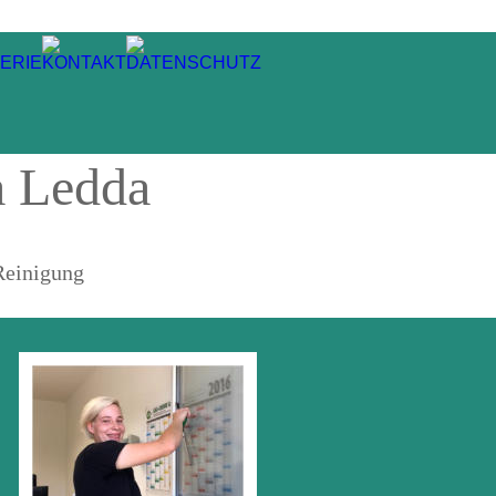
a Ledda
 Reinigung