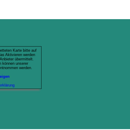
tteten Karte bitte auf
das Aktivieren werden
Anbieter übermittelt.
n können unserer
entnommen werden.
zeigen
rklärung