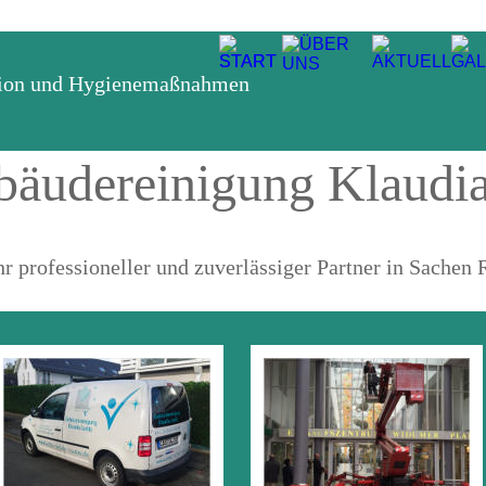
tion und Hygienemaßnahmen
bäudereinigung Klaudi
hr professioneller und zuverlässiger Partner in Sachen