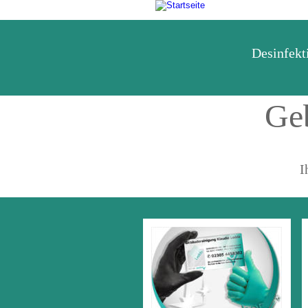
Desinfek
Ge
I