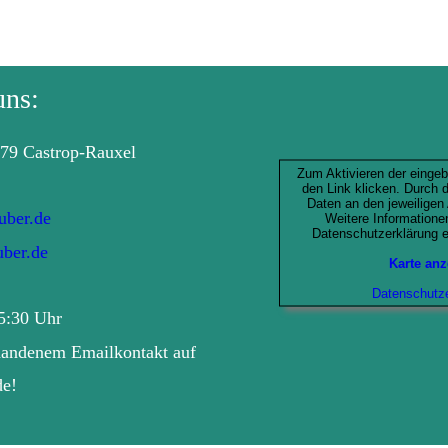
uns:
579 Castrop-Rauxel
Zum Aktivieren der eingebe
den Link klicken. Durch 
Daten an den jeweiligen 
uber.de
Weitere Informatione
Datenschutzerklärung 
uber.de
Karte an
Datenschutze
15:30 Uhr
rhandenem Emailkontakt auf 
de!