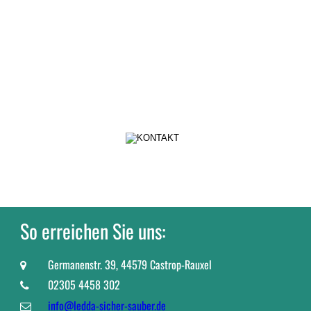
So erreichen Sie uns:
Germanenstr. 39, 44579 Castrop-Rauxel

02305 4458 302

info@ledda-sicher-sauber.de
